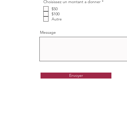
O
Choisissez un montant a donner
*
b
$50
l
i
$100
g
Autre
a
t
o
Message
i
r
e
Envoyer