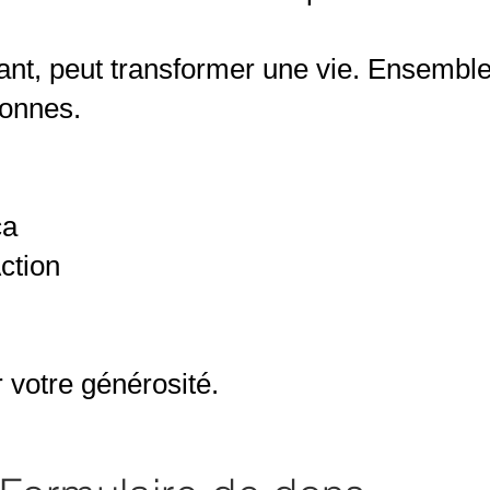
tant, peut transformer une vie. Ensemb
sonnes.
ca
tion​
votre générosité.