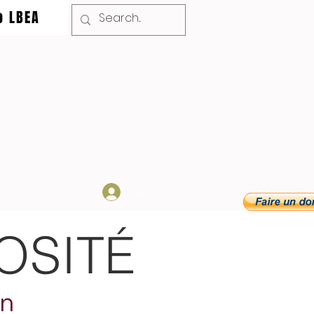
o LBEA
Se connecter
OSITÉ
on