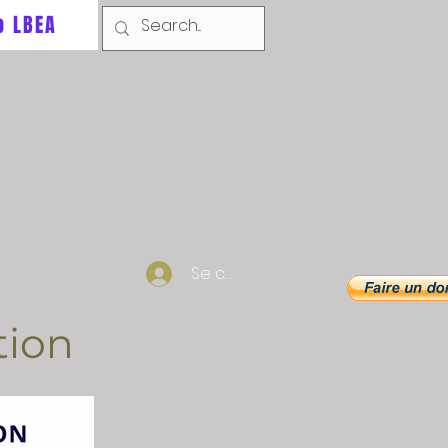
o LBEA
Se connecter
tion