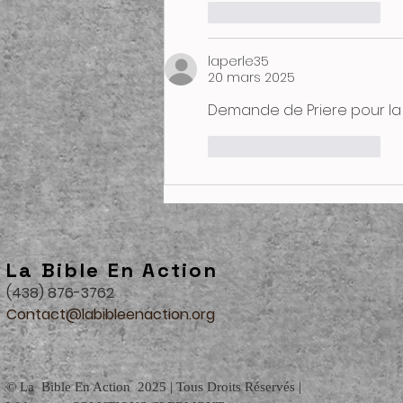
J'aime
Répondre
laperle35
20 mars 2025
Demande de Priere pour la
J'aime
Répondre
La Bible En Action
(438) 876-3762
Contact@labibleenaction.org
© La Bible En Action 2025 | Tous Droits Réservés |