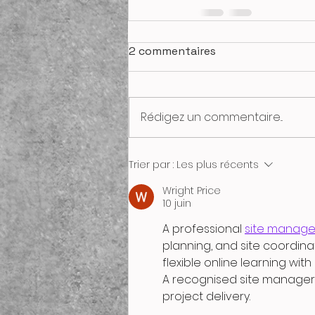
2 commentaires
Rédigez un commentaire...
Trier par :
Les plus récents
Wright Price
10 juin
A professional 
site manage
planning, and site coordina
flexible online learning wit
A recognised site manager 
project delivery.