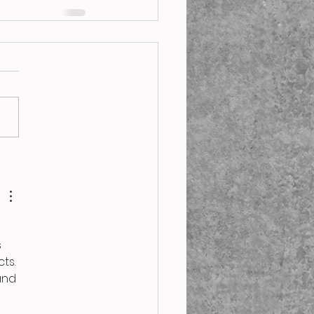
 
 
ts. 
and 