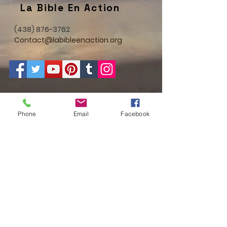
La Bible En Action
(438) 876-3762
Contact@labibleenaction.org
Phone
Email
Facebook