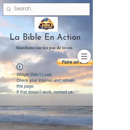
La Bible En Action
Marchons sur les pas de Jésus.
Widget Didn’t Load
Check your internet and refresh
this page.
If that doesn’t work, contact us.